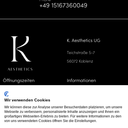
+49 15167360049
K. Aesthetics UG
Teichstraße 5-7
56072 Koblenz
Öffnungszeiten
Informationen
Mo, Mi, Fr
09 - 18 Uhr
Preisübersicht
Wir verwenden Cookies
Die, Do
09 - 14 Uhr
Wir können diese zur Analyse unserer Besucherdaten platzieren, um unsere
Webseite zu verbessern, personalisierte Inhalte anzuzeigen und Ihnen ein
großartiges Webseiten-Erlebnis zu bieten. Für weitere Informationen zu den
Rechtliches
Folgen Sie uns
von uns verwendeten Cookies öffnen Sie die Einstellungen.