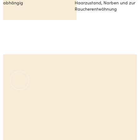
abhängig
Haarzustand, Narben und zur 
Raucherentwöhnung
Deluxe Experience
Deluxe Experience
Hier steht was eine Deluxe Experience beinhaltet.
Lorem ipsum dolor sit amet, consetetur sadipscing elitr,
sed diam nonumy eirmod tempor invidunt ut labore et
dolore magna aliquyam erat, sed diam voluptua.
Behandlungsdauer
Kosten